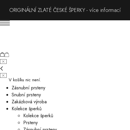
ORIGINÁLNÍ ZLATÉ ČESKÉ ŠPERKY - více informací
V košíku nic není.
Zásnubní prsteny
Snubní prsteny
Zakázková výroba
Kolekce šperků
Kolekce šperků
Prsteny
Zásnubní prsteny