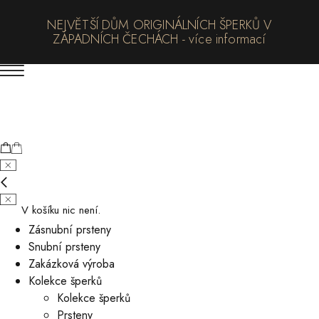
NEJVĚTŠÍ DŮM ORIGINÁLNÍCH ŠPERKŮ V
ZÁPADNÍCH ČECHÁCH - více informací
V košíku nic není.
Zásnubní prsteny
Snubní prsteny
Zakázková výroba
Kolekce šperků
Kolekce šperků
Prsteny