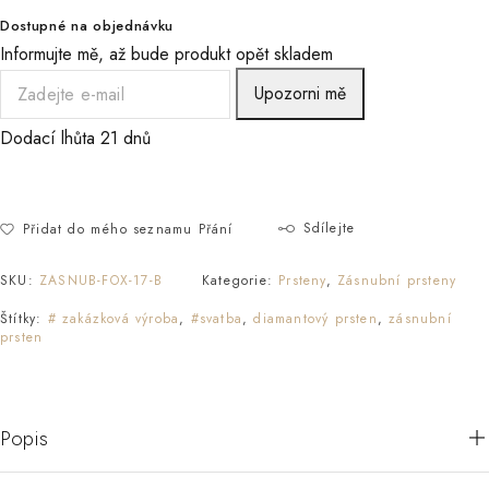
Dostupné na objednávku
Informujte mě, až bude produkt opět skladem
Upozorni mě
Dodací lhůta 21 dnů
Sdílejte
Přidat do mého seznamu Přání
SKU:
ZASNUB-FOX-17-B
Kategorie:
Prsteny
,
Zásnubní prsteny
Štítky:
# zakázková výroba
,
#svatba
,
diamantový prsten
,
zásnubní
prsten
Popis