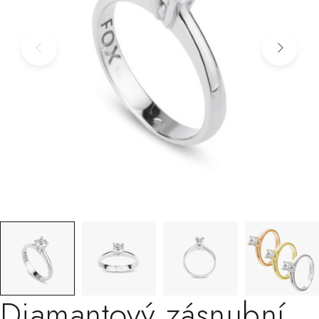
Diamantový zásnubní