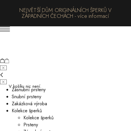
NEJVĚTŠÍ DŮM ORIGINÁLNÍCH ŠPERKŮ V
ZÁPADNÍCH ČECHÁCH - více informací
V košíku nic není.
Zásnubní prsteny
Snubní prsteny
Zakázková výroba
Kolekce šperků
Kolekce šperků
Prsteny