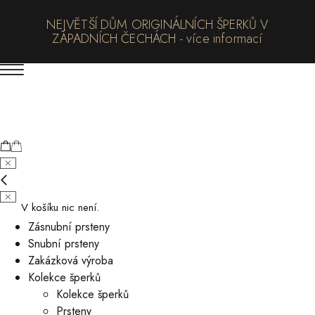
NEJVĚTŠÍ DŮM ORIGINÁLNÍCH ŠPERKŮ V
ZÁPADNÍCH ČECHÁCH - více informací
V košíku nic není.
Zásnubní prsteny
Snubní prsteny
Zakázková výroba
Kolekce šperků
Kolekce šperků
Prsteny