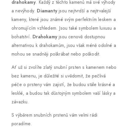
drahokamy
. Každý z těchto kamenů má své výhody
a nevýhody.
Diamanty
jsou nejtvrdší a nejtrvalejší
kameny, které jsou známé svým perfektním leskem a
ohromujícím vzhledem. Jsou také symbolem luxusu a
bohatství.
Drahokamy
jsou cenově dostupnou
alternativou k drahokamům, jsou však méně odolné a
mohou se snadněji poškrábat nebo poškodit.
Ať už si zvolíte zlatý snubní prsten s kamenem nebo
bez kamenu, je důležité si uvědomit, že pečlivá
péče o prsteny vám zajistí, že budou stále krásné a
lesklé, a budou tak důstojným symbolem vaší lásky a
závazku.
S výběrem snubních prstenů vám velmi rádi
poradíme.