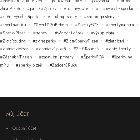
#investiční zlato Plzeň
#perlovenausnice
#pozvánka
# prodej
zlata Plzeň
#pánské šperky
#rucnivyroba
#rucnivyrobasperku
#ruční výroba šperků
#snubniprsteny
#snubní prsteny
#sperknamiru
#SperkSPriBehem
#SperkyFOX
#sperkynamiru
#SperkyPlzen
#trendy
#vánoční dárek
#výkup zlata
#ZlataRoudna
#zlatesperky
#ZlateSperkyPlzen
#zlatnictvi
#zlatnictviplzen
#zlatnictví plzeň
#ZlatáRoudná
#zlaté šperky
#ZásnubníPrsten
#zásnubní prsteny
#ŠperkyFOX
#šperky na
míru
#šperky plzeň
#ŽádostORuku
MŮJ ÚČET
Osobní účet