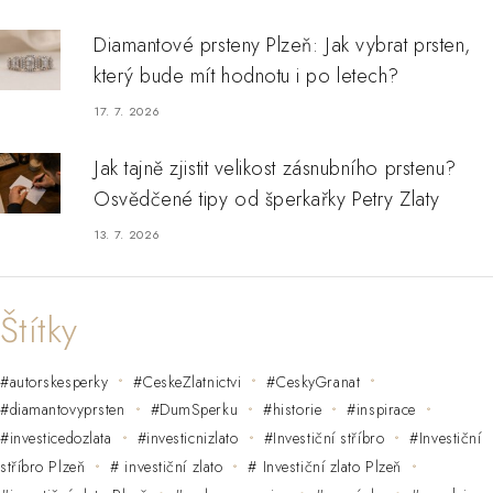
Diamantové prsteny Plzeň: Jak vybrat prsten,
který bude mít hodnotu i po letech?
17. 7. 2026
Jak tajně zjistit velikost zásnubního prstenu?
Osvědčené tipy od šperkařky Petry Zlaty
13. 7. 2026
Štítky
#autorskesperky
#CeskeZlatnictvi
#CeskyGranat
#diamantovyprsten
#DumSperku
#historie
#inspirace
#investicedozlata
#investicnizlato
#Investiční stříbro
#Investiční
stříbro Plzeň
# investiční zlato
# Investiční zlato Plzeň