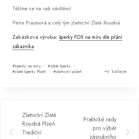
Těšíme se na vaši návštěvu!
Petra Praumová a celý tým zlatnictví Zlatá Roudná
Zakázková výroba:
šperky FOX na míru dle přání
zákazníka
#šperky na míru
#zlaté šperky
#zlaté šperky Plzeň
#zlatnictví plzeň
Sdílejte
Zlatnictví Zlatá
Praktické rady
Roudná Plzeň:
pro výběr
Tradiční
zásnubního