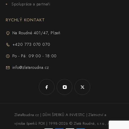
Spolupráce a partneři
RYCHLÝ KONTAKT
Na Roudné 401/47, Plzeň
+420 773 070 070
Po - Pá: 09:00 - 18:00
info@zlataroudna.cz
ZlataRoudna.cz | DŮM ŠPERKŮ A INVESTIC | Zlatnictví a
výroba šperků FOX | 1998-2026 © Zlatá Roudná, s.r.o.,
AI