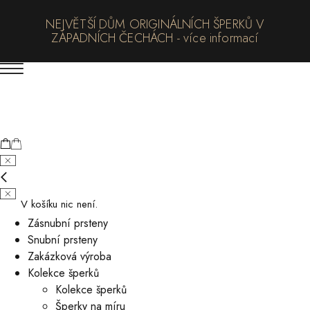
NEJVĚTŠÍ DŮM ORIGINÁLNÍCH ŠPERKŮ V
ZÁPADNÍCH ČECHÁCH - více informací
V košíku nic není.
Zásnubní prsteny
Snubní prsteny
Zakázková výroba
Kolekce šperků
Kolekce šperků
Šperky na míru